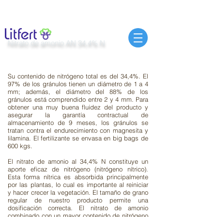
Nitrato de amonio AN 34,4% N
Su contenido de nitrógeno total es del 34,4%. El
97% de los gránulos tienen un diámetro de 1 a 4
mm; además, el diámetro del 88% de los
gránulos está comprendido entre 2 y 4 mm. Para
obtener una muy buena fluidez del producto y
asegurar la garantía contractual de
almacenamiento de 9 meses, los gránulos se
tratan contra el endurecimiento con magnesita y
lilamina. El fertilizante se envasa en big bags de
600 kgs.
El nitrato de amonio al 34,4% N constituye un
aporte eficaz de nitrógeno (nitrógeno nítrico).
Esta forma nítrica es absorbida principalmente
por las plantas, lo cual es importante al reiniciar
y hacer crecer la vegetación. El tamaño de grano
regular de nuestro producto permite una
dosificación correcta. El nitrato de amonio
combinado con un mayor contenido de nitrógeno