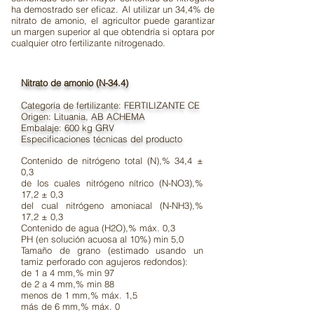
ha demostrado ser eficaz. Al utilizar un 34,4% de
nitrato de amonio, el agricultor puede garantizar
un margen superior al que obtendría si optara por
cualquier otro fertilizante nitrogenado.
Nitrato de amonio (N-34.4)
Categoría de fertilizante: FERTILIZANTE CE
Origen: Lituania, AB ACHEMA
Embalaje: 600 kg GRV
Especificaciones técnicas del producto
Contenido de nitrógeno total (N),% 34,4 ±
0,3
de los cuales nitrógeno nítrico (N-NO3),%
17,2 ± 0,3
del cual nitrógeno amoniacal (N-NH3),%
17,2 ± 0,3
Contenido de agua (H2O),% máx. 0,3
PH (en solución acuosa al 10%) min 5,0
Tamaño de grano (estimado usando un
tamiz perforado con agujeros redondos):
de 1 a 4 mm,% min 97
de 2 a 4 mm,% min 88
menos de 1 mm,% máx. 1,5
más de 6 mm,% máx. 0